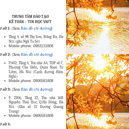
TRUNG TÂM ĐÀO TẠO
KẾ TOÁN – TIN HỌC VAFT
ơ sở 1:
(Xem
Bản đồ chỉ đường
)
Tầng 4, số 98 Tây Sơn, Đống Đa, Hà
Nội (gần Ngã Tư Sở)
Mobile phone: 0983131808
ơ sở 2:
(Xem
Bản đồ chỉ đường
)
P.402, Tầng 4, Tòa nhà A4, TDP số 7,
Phường Cầu Diễn, Quận Nam Từ
Liêm, Hà Nội (Cạnh đường Hàm
Nghi)
Mobile phone: 0906581808
ơ sở 3:
(Xem
Bản đồ chỉ đường
)
P. 2206, Tầng 22, Tòa nhà 16B
Nguyễn Thái Học, Q.Hà Đông, Hà
Nội (Gần số 12 Đường Quang
Trung)
Mobile phone: 0906581808
ơ sở 4
: