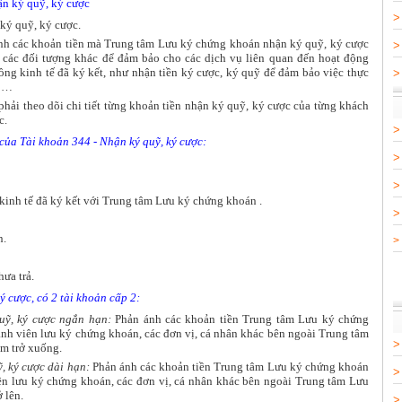
ận ký quỹ, ký cược
ký quỹ, ký cược.
nh các khoản tiền mà Trung tâm Lưu ký chứng khoán
nhận ký quỹ, ký cược
 các đối tượng khác để đảm bảo cho các dịch vụ liên quan đến hoạt động
ng kinh tế đã ký kết, như nhận tiền ký cược, ký quỹ để đảm bảo việc thực
, …
hải theo dõi chi tiết từng khoản tiền nhận ký quỹ, ký cược của từng khách
c.
của Tài khoản 344 - Nhận ký quỹ, ký cược:
kinh tế đã ký kết với Trung tâm Lưu ký chứng khoán .
n.
>
ưa trả.
ý cược, có 2 tài khoản cấp 2:
quỹ, ký cược ngắn hạn:
Phản ánh các khoản tiền Trung tâm Lưu ký chứng
nh viên lưu ký chứng khoán, các đơn vị, cá nhân khác bên ngoài Trung tâm
ăm trở xuống.
, ký cược dài hạn:
Phản ánh các khoản tiền Trung tâm Lưu ký chứng khoán
ên lưu ký chứng khoán, các đơn vị, cá nhân khác bên ngoài Trung tâm Lưu
 lên.