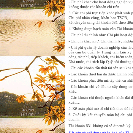
- Chi phí khác cho hoạt động nghiệp vụ
không thuộc các khoản chi trên.
3. Các chi phí trực tiếp khác phát sin
Chi phí nhân công, khấu hao TSCĐ,… đư
kết chuyển sang tài khoản 631 theo tiêu 
4. Không được hạch toán vào Tài khoản 
- Chi phí tài chính như: Chi phí hoạt độn
- Chi phí khác như: Chi thanh lý, nhượ
- Chi phí quản lý doanh nghiệp của Tr
của cán bộ quản lý Trung tâm Lưu ký 
công tác phí, tiếp khách, chi kiểm toá
Nhà nước, chi trích lập Quỹ bồi thường
- Chi các khoản tổn thất tài sản sau kh
- Các khoản thiệt hại đã được Chính phủ
- Các khoản phạt tiền mà tập thể, cá nh
- Các khoản chi về đầu tư xây dựng cơ 
khác;
- Các khoản chi thuộc nguồn khác đài t
xuất,…
5. Kế toán phải mở sổ chi tiết theo dõi
6. Cuối kỳ kết chuyển toàn bộ chi phí
doanh.
Tài khoản 631 không có số dư cuối kỳ.
Kết cấu và nội dung phản ánh của Tài 