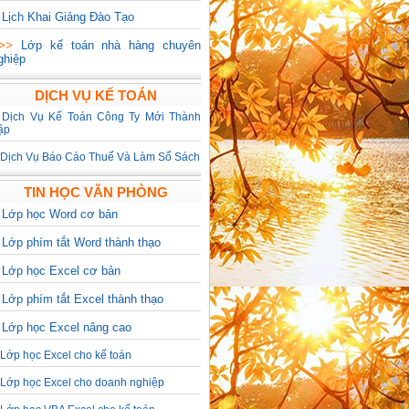
>
Lịch Khai Giảng Đào Tạo
>>>
Lớp kế toán nhà hàng chuyên
ghiệp
DỊCH VỤ KẾ TOÁN
>
Dịch Vụ Kế Toán Công Ty Mới Thành
ập
Dịch Vụ Báo Cáo Thuế Và Làm Sổ Sách
TIN HỌC VĂN PHÒNG
>
Lớp học Word cơ bản
>
Lớp phím tắt Word thành thạo
>
Lớp học Excel cơ bản
>
Lớp phím tắt Excel thành thạo
>
Lớp học Excel nâng cao
Lớp học Excel cho kế toán
Lớp học Excel cho doanh nghiệp