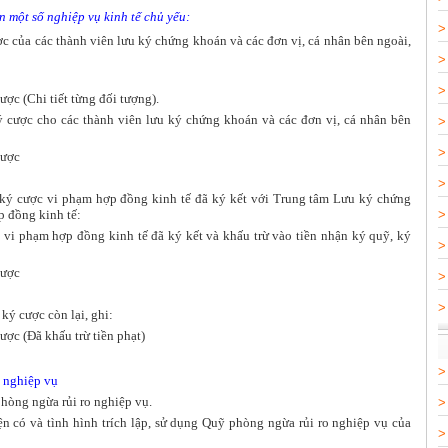
 một số nghiệp vụ kinh tế chủ yếu:
ợc của các thành viên lưu ký chứng khoán và các đơn vị, cá nhân bên ngoài,
ợc (Chi tiết từng đối tượng).
ký cược cho các thành viên lưu ký chứng khoán và các đơn vị, cá nhân bên
cược
 ký cược vi phạm hợp đồng kinh tế đã ký kết với Trung tâm Lưu ký chứng
p đồng kinh tế:
o vi phạm hợp đồng kinh tế đã ký kết và khấu trừ vào tiền nhận ký quỹ, ký
cược
 ký cược còn lại, ghi:
ợc (Đã khấu trừ tiền phạt)
o nghiệp vụ
hòng ngừa rủi ro nghiệp vụ.
n có và tình hình trích lập, sử dụng Quỹ phòng ngừa rủi ro nghiệp vụ của