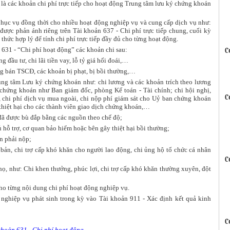
 là các khoản chi phí trực tiếp cho hoạt động Trung tâm lưu ký chứng khoán
h phục vụ đồng thời cho nhiều hoạt động nghiệp vụ và cung cấp dịch vụ như:
ợc phản ánh riêng trên Tài khoản 637 - Chi phí trực tiếp chung, cuối kỳ
thức hợp lý để tính chi phí trực tiếp đầy đủ cho từng hoạt động.
631 - “Chi phí hoạt động” các khoản chi sau:
C
g đầu tư, chi lãi tiền vay, lỗ tỷ giá hối đoái,…
ng bán TSCĐ, các khoản bị phạt, bị bồi thường,…
ung tâm Lưu ký chứng khoán như: chi lương và các khoản trích theo lương
chứng khoán như Ban giám đốc, phòng Kế toán - Tài chính; chi hội nghị,
C
n, chi phí dịch vụ mua ngoài, chi nộp phí giám sát cho Uỷ ban chứng khoán
 thiệt hại cho các thành viên giao dịch chứng khoán,…
i đã được bù đắp bằng các nguồn theo chế độ;
 hỗ trợ, cơ quan bảo hiểm hoặc bên gây thiệt hại bồi thường;
ân phải nộp;
bản, chi trợ cấp khó khăn cho người lao động, chi ủng hộ tổ chức cá nhân
C
họ, như: Chi khen thưởng, phúc lợi, chi trợ cấp khó khăn thường xuyên, đột
 cho từng nội dung chi phí hoạt động nghiệp vụ.
 nghiệp vụ phát sinh trong kỳ vào Tài khoản 911 - Xác định kết quả kinh
C
khoản 631 - Chi phí hoạt động