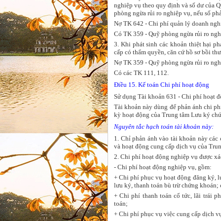
nghiệp vụ theo quy định và số dư của Qu
phòng ngừa rủi ro nghiệp vụ, nếu số phải
Nợ TK 642 - Chi phí quản lý doanh ngh
Có TK 359 - Quỹ phòng ngừa rủi ro ngh
3. Khi phát sinh các khoản thiệt hại p
cấp có thẩm quyền, căn cứ hồ sơ bồi thư
Nợ TK 359 - Quỹ phòng ngừa rủi ro ngh
Có các TK 111, 112.
Điều 15. Kế toán Chi phí hoạt động
Sử dụng Tài khoản 631 - Chi phí hoạt đ
Tài khoản này dùng để phản ánh chi phí
kỳ hoạt động của Trung tâm Lưu ký ch
Nguyên tắc hạch toán tài khoản này:
1. Chỉ phản ánh vào tài khoản này các c
và hoạt động cung cấp dịch vụ của Tru
2. Chi phí hoạt động nghiệp vụ được xá
- Chi phí hoạt động nghiệp vụ, gồm:
+ Chi phí phục vụ hoạt động đăng ký, lư
lưu ký, thanh toán bù trừ chứng khoán; 
+ Chi phí thanh toán cổ tức, lãi trái 
toán;
+ Chi phí phục vụ việc cung cấp dịch v