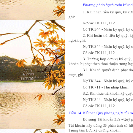
Phương pháp hạch toán kế toán
1. Khi nhận tiền ký quỹ, ký cư
ghi:
Nợ các TK 111, 112
Có TK 344 - Nhận ký quỹ, ký cư
2. Khi hoàn trả tiền ký quỹ, 
ngoài, ghi:
Nợ TK 344 - Nhận ký quỹ, ký 
Có các TK 111, 112.
3. Trường hợp đơn vị ký quỹ,
khoán, bị phạt theo thoả thuận trong hợ
3.1. Khi có quyết định phạt d
cược, ghi:
Nợ TK 344 - Nhận ký quỹ, ký 
Có TK 711 - Thu nhập khác.
3.2. Khi thực trả khoản ký quỹ,
Nợ TK 344 - Nhận ký quỹ, ký cư
Có các TK 111, 112.
Điều 14. Kế toán Quỹ phòng ngừa rủi r
Bổ sung Tài khoản 359 - Quỹ p
Tài khoản này dùng để phản ánh số hiệ
Trung tâm Lưu ký chứng khoán.