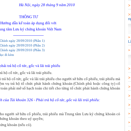
Hà Nội, ngày 28
tháng
9
năm 2010
THÔNG TƯ
n
Hướng dẫn kế toán áp dụng đối với
ung tâm Lưu ký chứng khoán Việt Nam
--------------------------
Chính ngày 28/09/2010 (Phần 1)
L
Chính ngày 28/09/2010 (Phần 2)
>
Chính ngày 28/09/2010 (Phần 3)
lục đi kèm
ải trả hộ cổ tức, gốc và lãi trái phiếu
 hộ cổ tức, gốc và lãi trái phiếu.
rả hộ cổ tức, gốc và lãi trái phiếu cho người sở hữu cổ phiếu, trái phiếu mà
m vụ trả hộ tổ chức phát hành chứng khoán (Chính phủ hoặc công ty) cổ
 toán phải mở sổ hạch toán chi tiết cho từng tổ chức phát hành chứng khoán
 của Tài khoản 326 - Phải trả hộ cổ tức, gốc và lãi trái phiếu:
rả cho người sở hữu cổ phiếu, trái phiếu mà Trung tâm Lưu ký chứng khoán có
>
 chứng khoán theo uỷ quyền;
>
chứng khoán (nếu có).