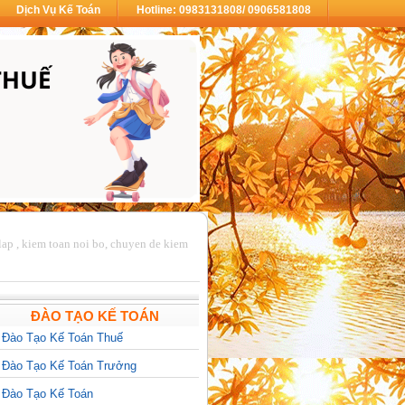
Dịch Vụ Kế Toán
Hotline: 0983131808/ 0906581808
lap , kiem toan noi bo, chuyen de kiem
ĐÀO TẠO KẾ TOÁN
>
Đào Tạo Kế Toán Thuế
>
Đào Tạo Kế Toán Trưởng
>
Đào Tạo Kế Toán