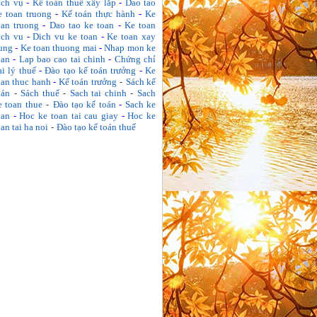
ịch vụ
-
Kế toán thuế xây lắp
-
Dao tao
e toan truong
-
Kế toán thực hành
-
Ke
oan truong
-
Dao tao ke toan
-
Ke toan
ich vu
-
Dich vu ke toan
-
Ke toan xay
ung
-
Ke toan thuong mai
-
Nhap mon ke
oan
-
Lap bao cao tai chinh
-
Chứng chỉ
ại lý thuế
-
Đào tạo kế toán trưởng
-
Ke
oan thuc hanh
-
Kế toán trưởng
-
Sách kế
oán
-
Sách thuế
-
Sach tai chinh
-
Sach
e toan thue
-
Đào tạo kế toán
-
Sach ke
oan
-
Hoc ke toan tai cau giay
-
Hoc ke
oan tai ha noi
-
Đào tạo kế toán thuế