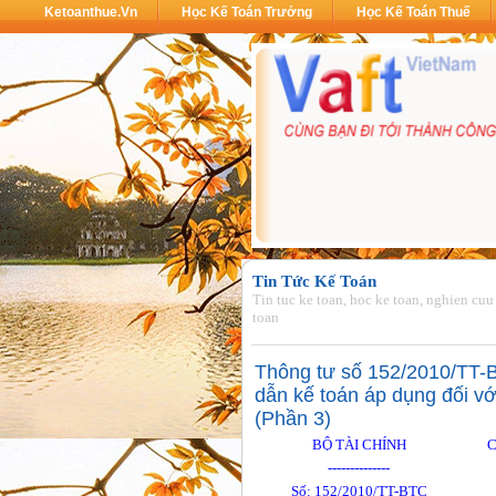
Ketoanthue.vn
Học Kế Toán Trưởng
Học Kế Toán Thuế
Tin Tức Kế Toán
Tin tuc ke toan, hoc ke toan, nghien cuu
toan
Thông tư số 152/2010/TT-
dẫn kế toán áp dụng đối v
(Phần 3)
BỘ TÀI CHÍNH
C
--------------
Số: 152/2010/TT-BTC