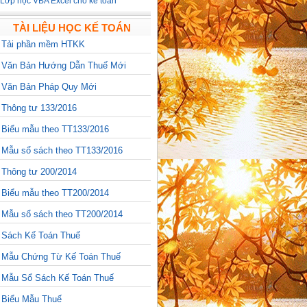
Lớp học VBA Excel cho kế toán
TÀI LIỆU HỌC KẾ TOÁN
>
Tải phần mềm HTKK
>
Văn Bản Hướng Dẫn Thuế Mới
>
Văn Bản Pháp Quy Mới
>
Thông tư 133/2016
>
Biểu mẫu theo TT133/2016
>
Mẫu sổ sách theo TT133/2016
>
Thông tư 200/2014
>
Biểu mẫu theo TT200/2014
>
Mẫu sổ sách theo TT200/2014
>
Sách Kế Toán Thuế
>
Mẫu Chứng Từ Kế Toán Thuế
>
Mẫu Sổ Sách Kế Toán Thuế
>
Biểu Mẫu Thuế