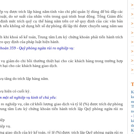
ệp vụ được trích lập hàng năm tính vào chi phí quản lý dùng để bù đắp các
huật, do sơ suất của nhân viên trong quá trình hoạt động. Tổng Giám đốc
ịnh mức trích quỹ cụ thể hàng năm trên cơ sở quy định của các văn bản
nh nếu không sử dụng hết số dự phòng đã lập thì được chuyển sang năm sau
nh khi khoá sổ kế toán, Trung tâm Lưu ký chứng khoán phải tiến hành trích
eo quy định của pháp luật hiện hành.
khoản 359 - Quỹ phòng ngừa rủi ro nghiệp vụ:
vụ giảm do chi bồi thường thiệt hại cho các khách hàng trong trường hợp
 hại cho các khách hàng giao dịch.
ụ tăng do trích lập hàng năm.
T
vụ hiện có cuối kỳ.
K
k
 một số nghiệp vụ kinh tế chủ yếu:
m
 ro nghiệp vụ, căn cứ khối lượng giao dịch và tỷ lệ (%) được trích dự phòng
T
Trung tâm Lưu ký chứng khoán tiến hành trích lập Quỹ phòng ngừa rủi ro
n
-
iệp
k
t
iệp vụ.
K
ng giao dịch của kỳ kế toán, tỷ lệ (%) được trích lập Quỹ phòng ngừa rủi ro