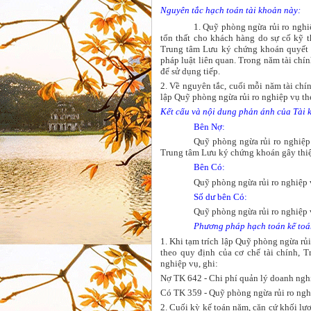
Nguyên tắc hạch toán tài khoản này:
1. Quỹ phòng ngừa rủi ro nghi
tổn thất cho khách hàng do sự cố kỹ t
Trung tâm Lưu ký chứng khoán quyết đ
pháp luật liên quan. Trong năm tài chí
để sử dụng tiếp.
2. Về nguyên tắc, cuối mỗi năm tài chí
lập Quỹ phòng ngừa rủi ro nghiệp vụ th
Kết cấu và nội dung phản ánh của Tài 
Bên Nợ:
Quỹ phòng ngừa rủi ro nghiệp 
Trung tâm Lưu ký chứng khoán gây thiệt
Bên Có:
Quỹ phòng ngừa rủi ro nghiệp v
Số dư bên Có:
Quỹ phòng ngừa rủi ro nghiệp 
Phương pháp hạch toán kế toán
1. Khi tạm trích lập Quỹ phòng ngừa rủi
theo quy định của cơ chế tài chính, 
nghiệp vụ, ghi:
Nợ TK 642 - Chi phí quản lý doanh ngh
Có TK 359 - Quỹ phòng ngừa rủi ro ngh
2. Cuối kỳ kế toán năm, căn cứ khối lượ