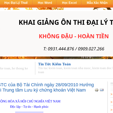
Học Đại Lý Thuế
Học Word
Học Excel
Mẫu Xác Nhận
Tin Tức Kiểm Toán
Tin tuc kiem toan, kiem toan nha nuoc, kiem toan doc 
 ke toan, he thong ke
toan
BTC của Bộ Tài Chính ngày 28/09/2010 Hướng
ới Trung tâm Lưu ký chứng khoán Việt Nam
ỘNG HÒA XÃ HỘI CHỦ NGHĨA VIỆT NAM
Độc lập - Tự do - Hạnh phúc
----------------------------