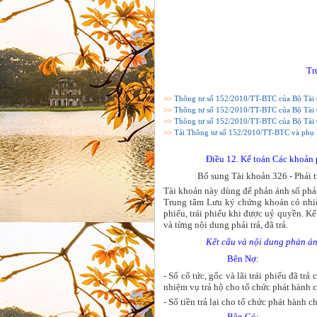
Tr
>>
Thông tư số 152/2010/TT-BTC của Bộ Tài 
>>
Thông tư số 152/2010/TT-BTC của Bộ Tài 
>>
Thông tư số 152/2010/TT-BTC của Bộ Tài 
>>
Tải Thông tư số 152/2010/TT-BTC và phụ 
Điều 12. Kế toán Các khoản ph
Bổ sung Tài khoản 326 - Phải trả
Tài khoản này dùng để phản ánh số phải t
Trung tâm Lưu ký chứng khoán có nhiệ
phiếu, trái phiếu khi được uỷ quyền. Kế
và từng nội dung phải trả, đã trả.
Kết cấu và nội dung phản ánh
Bên Nợ:
- Số cổ tức, gốc và lãi trái phiếu đã t
nhiệm vụ trả hộ cho tổ chức phát hành
- Số tiền trả lại cho tổ chức phát hành 
Bên Có: