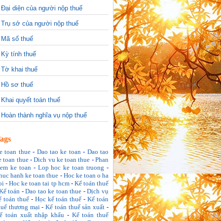
>
Đại diện của người nộp thuế
>
Trụ sở của người nộp thuế
>
Mã số thuế
>
Kỳ tính thuế
>
Tờ khai thuế
>
Hồ sơ thuế
>
Khai quyết toán thuế
>
Hoàn thành nghĩa vụ nộp thuế
ags
e toan thue
-
Dao tao ke toan
-
Dao tao
e toan thue
-
Dich vu ke toan thue
-
Phan
em ke toan
-
Lop hoc ke toan truong
-
huc hanh ke toan thue
-
Hoc ke toan o ha
oi
-
Hoc ke toan tai tp hcm
-
Kế toán thuế
Kế toán
-
Dao tao ke toan thue
-
Dịch vụ
ế toán thuế
-
Học kế toán thuế
-
Kế toán
huế thương mại
-
Kế toán thuế sản xuất
-
ế toán xuất nhập khẩu
-
Kế toán thuế