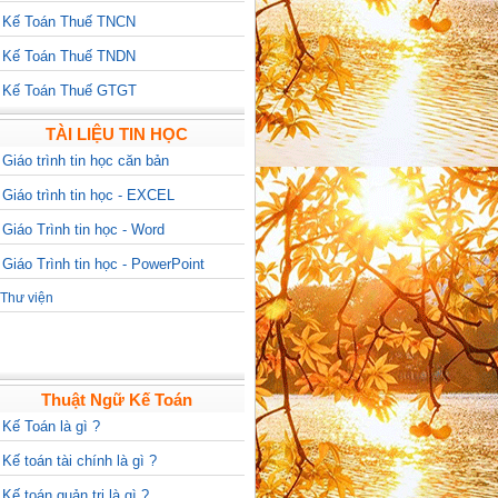
>
Kế Toán Thuế TNCN
>
Kế Toán Thuế TNDN
>
Kế Toán Thuế GTGT
TÀI LIỆU TIN HỌC
>
Giáo trình tin học căn bản
>
Giáo trình tin học - EXCEL
>
Giáo Trình tin học - Word
>
Giáo Trình tin học - PowerPoint
Thư viện
Thuật Ngữ Kế Toán
>
Kế Toán là gì ?
>
Kế toán tài chính là gì ?
>
Kế toán quản trị là gì ?