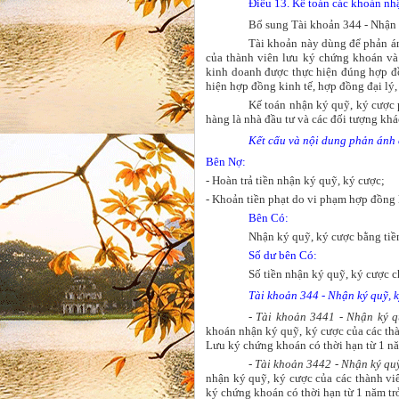
Điều 13. Kế toán các khoản nh
Bổ sung Tài khoản 344 - Nhận 
Tài khoản này dùng để phản á
của thành viên lưu ký chứng khoán và
kinh doanh được thực hiện đúng hợp đồ
hiện hợp đồng kinh tế, hợp đồng đại lý
Kế toán nhận ký quỹ, ký cược p
hàng là nhà đầu tư và các đối tượng khá
Kết cấu và nội dung phản ánh 
Bên Nợ:
- Hoàn trả tiền nhận ký quỹ, ký cược;
- Khoản tiền phạt do vi phạm hợp đồng 
Bên Có:
Nhận ký quỹ, ký cược bằng tiề
Số dư bên Có:
Số tiền nhận ký quỹ, ký cược ch
Tài khoản 344 - Nhận ký quỹ, k
- Tài khoản 3441 - Nhận ký 
khoán nhận ký quỹ, ký cược của các thà
Lưu ký chứng khoán có thời hạn từ 1 n
-
Tài khoản 3442 - Nhận ký quỹ
nhận ký quỹ, ký cược của các thành vi
ký chứng khoán có thời hạn từ 1 năm trở