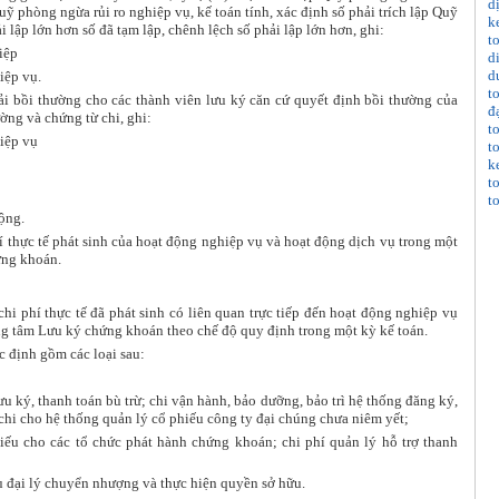
d
ỹ phòng ngừa rủi ro nghiệp vụ, kế toán tính, xác định số phải trích lập Quỹ
k
 lập lớn hơn số đã tạm lập, chênh lệch số phải lập lớn hơn, ghi:
t
iệp
d
d
iệp vụ.
t
hải bồi thường cho các thành viên lưu ký căn cứ quyết định bồi thường của
đ
ờng và chứng từ chi, ghi:
t
iệp vụ
t
k
t
t
ộng.
 thực tế phát sinh của hoạt động nghiệp vụ và hoạt động dịch vụ trong một
ứng khoán.
hi phí thực tế đã phát sinh có liên quan trực tiếp đến hoạt động nghiệp vụ
ng tâm Lưu ký chứng khoán theo chế độ quy định trong một kỳ kế toán.
c định gồm các loại sau:
u ký, thanh toán bù trừ; chi vận hành, bảo dưỡng, bảo trì hệ thống đăng ký,
chi cho hệ thống quản lý cổ phiếu công ty đại chúng chưa niêm yết;
phiếu cho các tổ chức phát hành chứng khoán; chi phí quản lý hỗ trợ thanh
ụ đại lý chuyển nhượng và thực hiện quyền sở hữu.