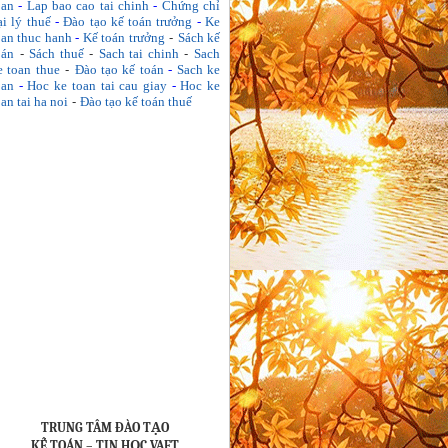
oan
-
Lap bao cao tai chinh
-
Chứng chỉ
ại lý thuế
-
Đào tạo kế toán trưởng
-
Ke
oan thuc hanh
-
Kế toán trưởng
-
Sách kế
oán
-
Sách thuế
-
Sach tai chinh
-
Sach
e toan thue
-
Đào tạo kế toán
-
Sach ke
oan
-
Hoc ke toan tai cau giay
-
Hoc ke
oan tai ha noi
-
Đào tạo kế toán thuế
TRUNG TÂM ĐÀO TẠO
KẾ TOÁN – TIN HỌC VAFT