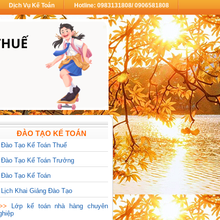
Dịch Vụ Kế Toán
Hotline: 0983131808/ 0906581808
ĐÀO TẠO KẾ TOÁN
>
Đào Tạo Kế Toán Thuế
>
Đào Tạo Kế Toán Trưởng
>
Đào Tạo Kế Toán
>
Lịch Khai Giảng Đào Tạo
>>>
Lớp kế toán nhà hàng chuyên
ghiệp