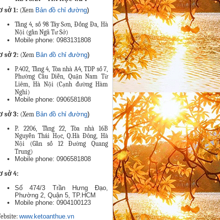
ơ sở 1:
(Xem
Bản đồ chỉ đường
)
Tầng 4, số 98 Tây Sơn, Đống Đa, Hà
Nội (gần Ngã Tư Sở)
Mobile phone: 0983131808
ơ sở 2:
(Xem
Bản đồ chỉ đường
)
P.402, Tầng 4, Tòa nhà A4, TDP số 7,
Phường Cầu Diễn, Quận Nam Từ
Liêm, Hà Nội (Cạnh đường Hàm
Nghi)
Mobile phone: 0906581808
ơ sở 3:
(Xem
Bản đồ chỉ đường
)
P. 2206, Tầng 22, Tòa nhà 16B
Nguyễn Thái Học, Q.Hà Đông, Hà
Nội (Gần số 12 Đường Quang
Trung)
Mobile phone: 0906581808
ơ sở 4
:
Số 474/3 Trần Hưng Đạo,
Phường 2, Quận 5, TP.HCM
Mobile phone: 0904100123
ebsite:
www.ketoanthue.vn