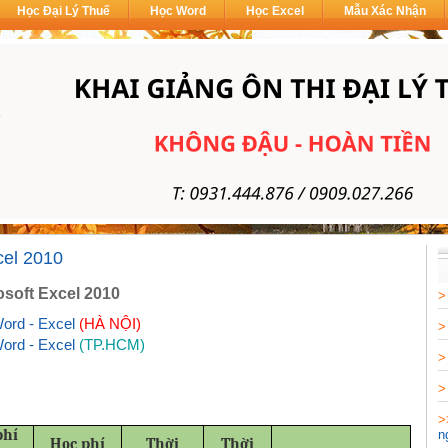
Học Đại Lý Thuế
Học Word
Học Excel
Mẫu Xác Nhận
cel 2010
osoft Excel 2010
Word - Excel
(HÀ NỘI)
Word - Excel
(TP.HCM)
phí
n
Học phí
Thời
Thời