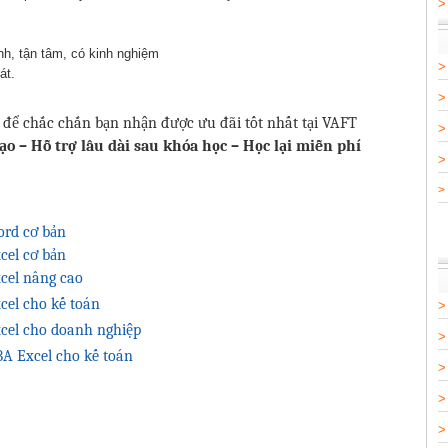
nh, tận tâm, có kinh nghiệm
át.
để chắc chắn bạn nhận được ưu đãi tốt nhất tại VAFT
o – Hỗ trợ lâu dài sau khóa học – Học lại miễn phí
>
ord cơ bản
cel cơ bản
cel nâng cao
cel cho kế toán
cel cho doanh nghiệp
A Excel cho kế toán