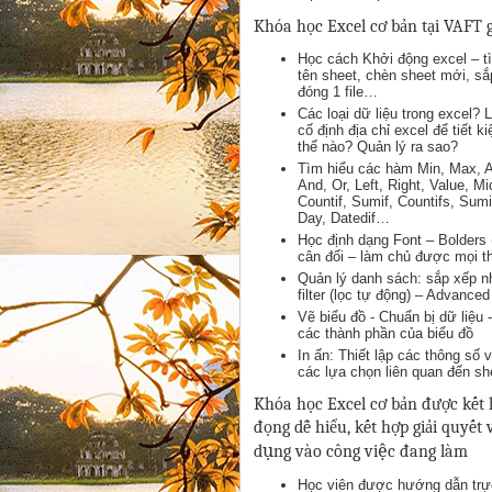
Khóa học Excel cơ bản tại VAFT g
Học cách Khởi động excel – tì
tên sheet, chèn sheet mới, sắ
đóng 1 file…
Các loại dữ liệu trong excel?
cố định địa chỉ excel để tiết 
thế nào? Quản lý ra sao?
Tìm hiểu các hàm Min, Max,
And, Or, Left, Right, Value
Countif, Sumif, Countifs, Su
Day, Datedif…
Học định dạng Font – Bolders 
cân đối – làm chủ được mọi th
Quản lý danh sách: sắp xếp nh
filter (lọc tự động) – Advanced 
Vẽ biểu đồ - Chuẩn bị dữ liệu 
các thành phần của biểu đồ
In ấn: Thiết lập các thông số về
các lựa chọn liên quan đến she
Khóa học Excel cơ bản được kết h
đọng dễ hiểu, kết hợp giải quyết
dụng vào công việc đang làm
Học viên được hướng dẫn trực 