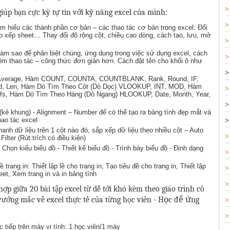
iúp bạn cực kỳ tự tin với kỹ năng excel của mình:
m hiểu các thành phần cơ bản – các thao tác cơ bản trong excel: Đổi
p xếp sheet… Thay đổi độ rộng cột, chiều cao dòng, cách tạo, lưu, mở
 Làm sao để phân biệt chúng, ứng dụng trong việc sử dụng excel, cách
kiệm thao tác – công thức đơn giản hơn. Cách đặt tên cho khối ô như
 Average, Hàm COUNT, COUNTA, COUNTBLANK, Rank, Round, IF,
, Mid, Len, Hàm Dò Tìm Theo Cột (Dò Dọc) VLOOKUP, INT, MOD, Hàm
mifs, Hàm Dò Tìm Theo Hàng (Dò Ngang) HLOOKUP, Date, Month, Year,
(kẻ khung) - Alignment – Number để có thể tạo ra bảng tính đẹp mắt và
ao tác excel
anh dữ liệu trên 1 cột nào đó, sắp xếp dữ liệu theo nhiều cột – Auto
Filter (Rút trích có điều kiện)
- Chọn kiểu biểu đồ - Thiết kế biểu đồ - Trình bày biểu đồ - Định dạng
 trang in: Thiết lập lề cho trang in, Tạo tiêu đề cho trang in, Thiết lập
et, Xem trang in và in bảng tính
ợp giữa 20 bài tập excel từ dễ tới khó kèm theo giáo trình cô
 vướng mắc về excel thực tế của từng học viên -
Học để ứng
tiếp trên máy vi tính: 1 học viên/1 máy