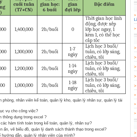
y
cuối tuần
gian học:
gian
Đặc điểm
ng
(T7+CN)
6 buổi
đợi lớp
i)
Thời gian học linh
L
động, được xếp
>
,000
1,400,000
2h/buổi
0
lớp học ngay, 1
kèm 1, có thể học
cấp tốc
Lịch học 3 buổi/
1-7
,000
1,300,000
2h/buổi
tuần, có lớp sáng,
ngày
chiều, tối
Lịch học 3 buổi/
1-14
,000
1,200,000
2h/buổi
tuần, có lớp sáng,
ngày
chiều, tối
Lịch học 3 buổi/
1-18
000
1,000,000
2h/buổi
tuần, có lớp sáng,
ngày
chiều, tối
>
n phòng, nhân viên kế toán, quản lý kho, quản lý nhân sự, quản lý tài
>
ục vụ cho công việc?
>
 thông dụng trong excel ?
các hàm tính toán trong kế toán, quản lý, nhân sự?
n ấn, vẽ biểu đồ, quản lý danh sách thành thạo trong excel?
 hướng dẫn, quản lý nhân viên của mình?