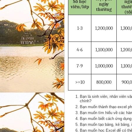
Số học
ngà
ngày
viên/lớp
thườ
thường
(tố
1-3
1,200,000
1,300
4-6
1,100,000
1,200
7-9
1,000,000
1,100
>=10
800,000
900,
Bạn là sinh viên, nhân viên vă
chính?
Bạn muốn thành thạo excel ph
Bạn muốn tìm hiểu về các hàm
Bạn muốn biết cách ứng dụng 
Bạn muốn tạo bảng, kẻ bảng, i
Bạn muốn học Excel để có thể