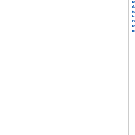
t
đ
t
t
k
t
t