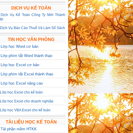
DỊCH VỤ KẾ TOÁN
>
Dịch Vụ Kế Toán Công Ty Mới Thành
ập
Dịch Vụ Báo Cáo Thuế Và Làm Sổ Sách
TIN HỌC VĂN PHÒNG
>
Lớp học Word cơ bản
>
Lớp phím tắt Word thành thạo
>
Lớp học Excel cơ bản
>
Lớp phím tắt Excel thành thạo
>
Lớp học Excel nâng cao
Lớp học Excel cho kế toán
Lớp học Excel cho doanh nghiệp
Lớp học VBA Excel cho kế toán
TÀI LIỆU HỌC KẾ TOÁN
>
Tải phần mềm HTKK