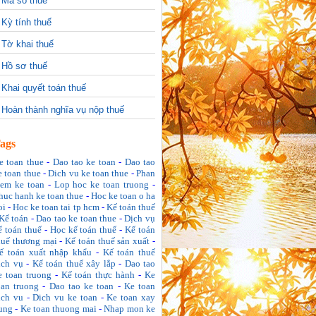
>
Mã số thuế
>
Kỳ tính thuế
>
Tờ khai thuế
>
Hồ sơ thuế
>
Khai quyết toán thuế
>
Hoàn thành nghĩa vụ nộp thuế
ags
e toan thue
-
Dao tao ke toan
-
Dao tao
e toan thue
-
Dich vu ke toan thue
-
Phan
em ke toan
-
Lop hoc ke toan truong
-
huc hanh ke toan thue
-
Hoc ke toan o ha
oi
-
Hoc ke toan tai tp hcm
-
Kế toán thuế
Kế toán
-
Dao tao ke toan thue
-
Dịch vụ
ế toán thuế
-
Học kế toán thuế
-
Kế toán
huế thương mại
-
Kế toán thuế sản xuất
-
ế toán xuất nhập khẩu
-
Kế toán thuế
ịch vụ
-
Kế toán thuế xây lắp
-
Dao tao
e toan truong
-
Kế toán thực hành
-
Ke
oan truong
-
Dao tao ke toan
-
Ke toan
ich vu
-
Dich vu ke toan
-
Ke toan xay
ung
-
Ke toan thuong mai
-
Nhap mon ke