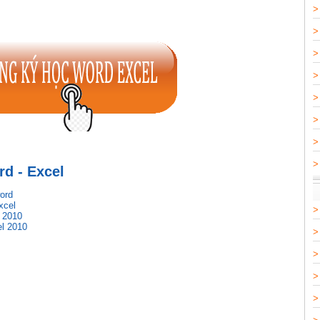
d - Excel
ord
xcel
 2010
el 2010