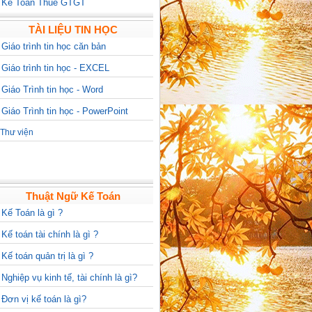
>
Kế Toán Thuế GTGT
TÀI LIỆU TIN HỌC
>
Giáo trình tin học căn bản
>
Giáo trình tin học - EXCEL
>
Giáo Trình tin học - Word
>
Giáo Trình tin học - PowerPoint
Thư viện
Thuật Ngữ Kế Toán
>
Kế Toán là gì ?
>
Kế toán tài chính là gì ?
>
Kế toán quản trị là gì ?
>
Nghiệp vụ kinh tế, tài chính là gì?
>
Đơn vị kế toán là gì?