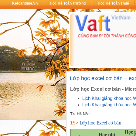
Ketoanthue.vn
Học Kế Toán Trưởng
Học Kế Toán Thuế
Lớp học excel cơ bản – ex
Lớp học Excel cơ bản - Micr
Lịch Khai giảng khóa học 
Lịch Khai giảng khóa học 
Tại Hà Nội:
15>
Lớp học Excel cơ bản
Học 
Học phí