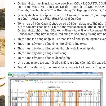
Ôn tập lại các hàm Min, Max, Average, Hàm COUNT, COUNTA, COUNT
Left, Right, Value, Mid, Len, Hàm Dò Tìm Theo Cột (Dò Dọc) VLOOKU
Countifs, Sumifs, Hàm Dò Tìm Theo Hàng (Dò Ngang) HLOOKUP, Date
Quản lý danh sách: sắp xếp nhanh dữ liệu trên 1 cột nào đó, sắp xếp dữ
tự động) – Advanced Filter (Rút trích có điều kiện)
Tổng hợp dữ liệu:
Cách tổ chức cơ sở dữ liệu – database: Thế nào là 
cục ra sao mới khoa học?: Chức năng validation là gì? ứng dụng ra s
Ôn tập lại các chức năng: Sắp xếp – Filter – Auto Filter – Advanced F
Consolidate (tổng hợp dữ liệu) ứng dụng ra sao, trong trường hợp n
Thực hành tạo bảng nhập liệu kế toán lên sổ nhật ký chung trên exce
Thực hành xây dựng bảng tổng hợp sổ cái bằng excel
Thực hành xây dựng bảng phiếu thu, chi, xuất kho, nhập kho
Thực hành xây dựng bảng chấm công
Thực hành xây dựng bảng xuất nhập tồn
Ứng dụng marco tạo các nút điều khiển, tự động cập nhật lên các sổ,
Trao đổi giải đáp ứng dụng excel vào công việc kế toán của từng học