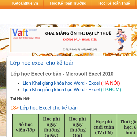
Ketoanthue.vn
Học Kế Toán Trưởng
Học Kế Toán Thuế
Lớp học excel cho kế toán
Lớp học Excel cơ bản - Microsoft Excel 2010
Lịch Khai giảng khóa học Word - Excel
(HÀ NỘI)
Lịch Khai giảng khóa học Word - Excel
(TP.HCM)
Tại Hà Nội:
18>
Lớp học Excel cho kế toán
Học phí
Học phí
Học phí
Thời gi
Số học
ngày
ngày
cuối tuần
học: 6
viên/lớp
thường
thường
(T7+CN)
buổi
(ngày)
(tối)