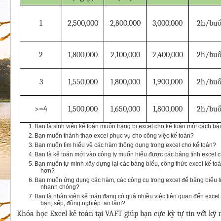
1
2,500,000
2,800,000
3,000,000
2h/buổ
2
1,800,000
2,100,000
2,400,000
2h/buổ
3
1,550,000
1,800,000
1,900,000
2h/buổ
>=4
1,500,000
1,650,000
1,800,000
2h/buổ
1.
Bạn là sinh viên kế toán muốn trang bị excel cho kế toán một cách bà
2.
Bạn muốn thành thạo excel phục vụ cho công việc kế toán?
3.
Bạn muốn tìm hiểu về các hàm thông dụng trong excel cho kế toán?
4.
Bạn là kế toán mới vào công ty muốn hiểu được các bảng tính excel c
5.
Bạn muốn tự mình xây dựng lại các bảng biểu, công thức excel kế toá
hơn?
6.
Bạn muốn ứng dụng các hàm, các công cụ trong excel để bảng biểu liên
nhanh chóng?
7.
Bạn là nhân viên kế toán đang có quá nhiều việc liên quan đến exce
bạn, sếp, đồng nghiệp an tâm?
Khóa học Excel kế toán tại VAFT giúp bạn cực kỳ tự tin với kỹ