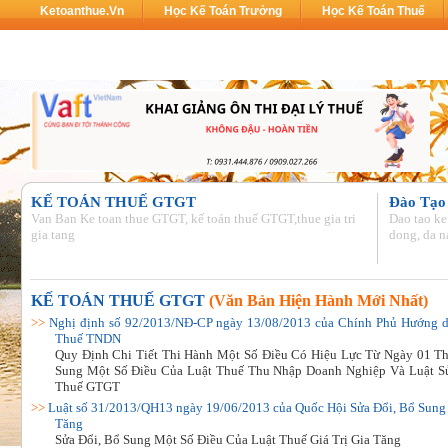
Ketoanthue.vn
Học Kế Toán Trưởng
Học Kế Toán Thuế
KẾ TOÁN THUẾ
GTGT
Đào Tạo
Van Ban Ke toan thue GTGT, kế toán thuế GTGT,thue gia tri
Dao tao ke 
gia tang
dong, da 
KẾ TOÁN THUẾ
GTGT
(Văn Bản Hiện Hành Mới Nhất
)
>>
Nghị định số 92/2013/NĐ-CP ngày 13/08/2013 của Chính Phủ Hướng dẫ
Thuế TNDN
Quy Định Chi Tiết Thi Hành Một Số Điều Có Hiệu Lực Từ Ngày 01 T
Sung Một Số Điều Của Luật Thuế Thu Nhập Doanh Nghiệp Và Luật Sử
Thuế GTGT
>>
Luật số 31/2013/QH13 ngày 19/06/2013 của Quốc Hội Sửa Đổi, Bổ Sung 
Tăng
Sửa Đổi, Bổ Sung Một Số Điều Của Luật Thuế Giá Trị Gia Tăng