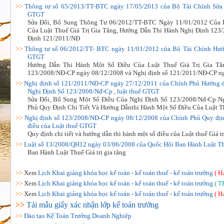
>>
Thông tư số 65/2013/TT-BTC ngày 17/05/2013 của Bộ Tài Chính Sửa 
GTGT
Sửa Đổi, Bổ Sung Thông Tư 06/2012/TT-BTC Ngày 11/01/2012 Của 
Của Luật Thuế Giá Trị Gia Tăng, Hướng Dẫn Thi Hành Nghị Định 12
Định 121/2011/NĐ
>>
Thông tư số 06/2012/TT- BTC ngày 11/01/2012 của Bộ Tài Chính Hướ
GTGT
Hướng Dẫn Thi Hành Một Số Điều Của Luật Thuế Giá Trị Gia Tăn
123/2008/NĐ-CP ngày 08/12/2008 và Nghị định số 121/2011/NĐ-CP n
>>
Nghị định số 121/2011/NĐ-CP ngày 27/12/2011 của Chính Phủ Hướng d
Nghị Định Số 123/2008/Nđ-Cp , luật thuế GTGT
Sửa Đổi, Bổ Sung Một Số Điều Của Nghị Định Số 123/2008/Nđ-Cp 
Phủ Quy Định Chi Tiết Và Hướng Dẫnthi Hành Một Số Điều Của Luật Th
>>
Nghị định số 123/2008/NĐ-CP ngày 08/12/2008 của Chính Phủ Quy định 
điều của Luật thuế GTGT
Quy định chi tiết và hướng dẫn thi hành một số điều của Luật thuế Giá tr
>>
Luật số 13/2008/QH12 ngày 03/06/2008 của Quốc Hội Ban Hành Luật 
Ban Hành Luật Thuế Giá trị gia tăng
>>
Xem
Lịch Khai giảng khóa học kế toán - kế toán thuế - kế toán trưởng
( H
>>
Xem
Lịch Khai giảng khóa học kế toán - kế toán thuế - kế toán trưởng
( T
>>
Xem
Lịch Khai giảng khóa học kế toán - kế toán thuế - kế toán trưởng
( H
>>
Tải mẫu giấy xác nhận lớp kế toán trưởng
>>
Đào tạo Kế Toán Trưởng Doanh Nghiệp