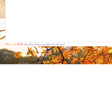
G+1
Nhấn vào
nếu thấy thông tin hữu ích với bạn!
Trang chủ