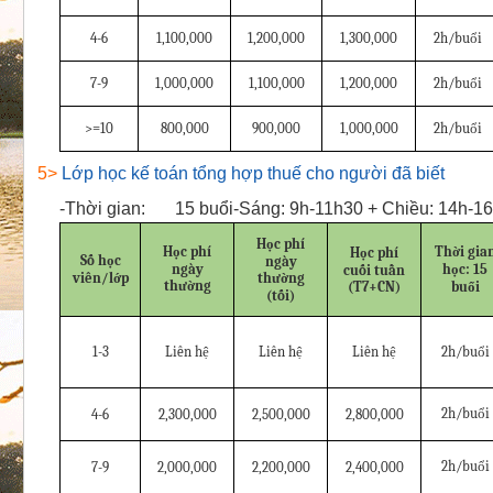
4-6
1,100,000
1,200,000
1,300,000
2h/buổi
7-9
1,000,000
1,100,000
1,200,000
2h/buổi
>=10
800,000
900,000
1,000,000
2h/buổi
5>
Lớp học kế toán tổng hợp thuế cho người đã biết
-
Thời gian:
15 buổi-Sáng: 9h-11h30 + Chiều: 14h-16
Học phí
Học phí
Thời gia
Học phí
Số học
ngày
ngày
học: 15
cuối tuần
viên/lớp
thường
thường
(T7+CN)
buổi
(tối)
1-3
Liên hệ
Liên hệ
Liên hệ
2h/buổi
2h/buổi
4-6
2,300,000
2,500,000
2,800,000
2h/buổi
7-9
2,000,000
2,200,000
2,400,000