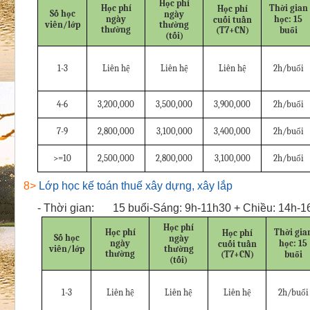
Học phí
Học phí
Thời gian
Học phí
Số học
ngày
ngày
học: 15
cuối tuần
viên/lớp
thường
thường
(T7+CN)
buổi
(tối)
1-3
Liên hệ
Liên hệ
Liên hệ
2h/buổi
4-6
3,200,000
3,500,000
3,900,000
2h/buổi
7-9
2,800,000
3,100,000
3,400,000
2h/buổi
>=10
2,500,000
2,800,000
3,100,000
2h/buổi
8>
Lớp học kế toán thuế xây dựng, xây lắp
-
Thời gian:
15 buổi-Sáng: 9h-11h30 + Chiều: 14h-1
Học phí
Học phí
Thời gia
Học phí
Số học
ngày
ngày
học: 15
cuối tuần
viên/lớp
thường
thường
(T7+CN)
buổi
(tối)
1-3
Liên hệ
Liên hệ
Liên hệ
2h/buổi