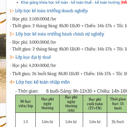
Khai giảng khóa học kế toán - kế toán thuế - kế toán trưởng
(
HÀ
1>
Lớp học kế toán trưởng doanh nghiệp
- Học phí: 2.500.000đ/hv
- Thời gian: 2 tháng-Sáng: 8h30-11h30 + Chiều: 14h-17h + Tối: 
2>
Lớp học kế toán trưởng hành chính sự nghiệp
- Học phí: 3.000.000đ/hv
- Thời gian: 2 tháng-Sáng: 8h30-11h30 + Chiều: 14h-17h + Tối: 
3>
Lớp học đại lý thuế
- Học phí: 4.200.000đ/hv
- Thời gian: 26 buổi-Sáng: 8h30-11h30 + Chiều: 14h-17h + Tối: 
4>
Lớp học kế toán nhập môn
-
Thời gian:
6 buổi-Sáng: 9h-11h30 + Chiều: 14h-16
Học phí
Học phí
Thời gian
Học phí
Số học
ngày
ngày
học: 15
cuối tuần
viên/lớp
thường
thường
(T7+CN)
buổi
(tối)
1-3
Liên hệ
Liên hệ
Liên hệ
2h/buổi