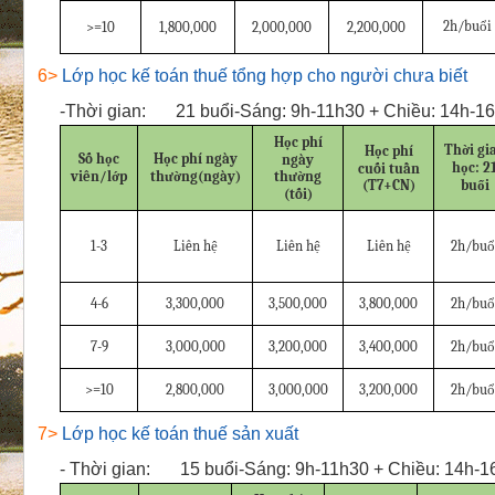
2h/buổi
>=10
1,800,000
2,000,000
2,200,000
6>
Lớp học kế toán thuế tổng hợp cho người chưa biết
-
Thời gian:
21 buổi-Sáng: 9h-11h30 + Chiều: 14h-16
Học phí
Thời gi
Học phí
Số học
Học phí ngày
ngày
học: 2
cuối tuần
viên/lớp
thường(ngày)
thường
(T7+CN)
buổi
(tối)
1-3
Liên hệ
Liên hệ
Liên hệ
2h/buổ
4-6
3,300,000
3,500,000
3,800,000
2h/buổ
7-9
3,000,000
3,200,000
3,400,000
2h/buổ
>=10
2,800,000
3,000,000
3,200,000
2h/buổ
7>
Lớp học kế toán thuế sản xuất
-
Thời gian:
15 buổi-Sáng: 9h-11h30 + Chiều: 14h-1