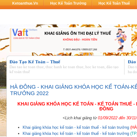
Ketoanthue.vn
Học Kế Toán Trưởng
Học Kế Toán Thuế
Đào Tạo Kế Toán – Thuế
Đào
Dao tao ke toan thue, thuc hanh ke toan thue, hoc ke toan, đào tạo
Dao t
kế toán thuế
ha do
HÀ ĐÔNG - KHAI GIẢNG KHÓA HỌC KẾ TOÁN-K
TRƯỞNG 2022
KHAI GIẢNG KHÓA HỌC KẾ TOÁN - KẾ TOÁN THUẾ -
ĐÔNG
<Lịch khai giảng từ
01/09/2022 đến 30/11
Khai giảng khóa học kế toán - kế toán thuế - kế toán trưởng
(HÀ
Khai giảng khóa học kế toán - kế toán thuế - kế toán trưởng
(TP