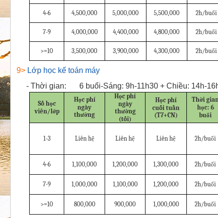
4-6
4,500,000
5,000,000
5,500,000
2h/buổi
7-9
4,000,000
4,400,000
4,800,000
2h/buổi
>=10
3,500,000
3,900,000
4,300,000
2h/buổi
9>
Lớp học kế toán máy
-
Thời gian:
6 buổi-Sáng: 9h-11h30 + Chiều: 14h-16
Học phí
Học phí
Thời gia
Học phí
Số học
ngày
ngày
học: 6
cuối tuần
viên/lớp
thường
thường
(T7+CN)
buổi
(tối)
1-3
Liên hệ
Liên hệ
Liên hệ
2h/buổi
4-6
1,100,000
1,200,000
1,300,000
2h/buổi
7-9
1,000,000
1,100,000
1,200,000
2h/buổi
>=10
800,000
900,000
1,000,000
2h/buổi