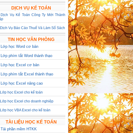
DỊCH VỤ KẾ TOÁN
>
Dịch Vụ Kế Toán Công Ty Mới Thành
ập
Dịch Vụ Báo Cáo Thuế Và Làm Sổ Sách
TIN HỌC VĂN PHÒNG
>
Lớp học Word cơ bản
>
Lớp phím tắt Word thành thạo
>
Lớp học Excel cơ bản
>
Lớp phím tắt Excel thành thạo
>
Lớp học Excel nâng cao
Lớp học Excel cho kế toán
Lớp học Excel cho doanh nghiệp
Lớp học VBA Excel cho kế toán
TÀI LIỆU HỌC KẾ TOÁN
>
Tải phần mềm HTKK