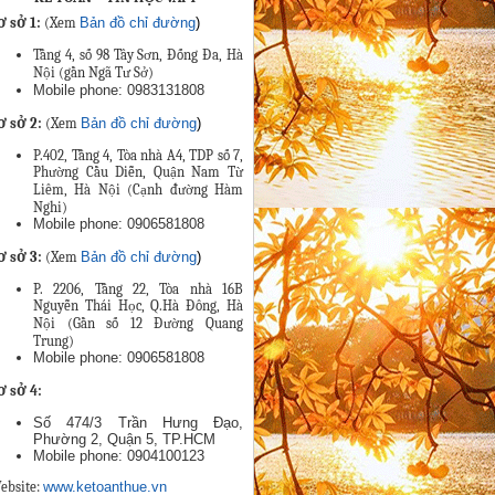
ơ sở 1:
(Xem
Bản đồ chỉ đường
)
Tầng 4, số 98 Tây Sơn, Đống Đa, Hà
Nội (gần Ngã Tư Sở)
Mobile phone: 0983131808
ơ sở 2:
(Xem
Bản đồ chỉ đường
)
P.402, Tầng 4, Tòa nhà A4, TDP số 7,
Phường Cầu Diễn, Quận Nam Từ
Liêm, Hà Nội (Cạnh đường Hàm
Nghi)
Mobile phone: 0906581808
ơ sở 3:
(Xem
Bản đồ chỉ đường
)
P. 2206, Tầng 22, Tòa nhà 16B
Nguyễn Thái Học, Q.Hà Đông, Hà
Nội (Gần số 12 Đường Quang
Trung)
Mobile phone: 0906581808
ơ sở 4
:
Số 474/3 Trần Hưng Đạo,
Phường 2, Quận 5, TP.HCM
Mobile phone: 0904100123
ebsite:
www.ketoanthue.vn