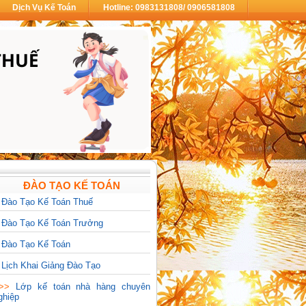
Dịch Vụ Kế Toán
Hotline: 0983131808/ 0906581808
ĐÀO TẠO KẾ TOÁN
>
Đào Tạo Kế Toán Thuế
>
Đào Tạo Kế Toán Trưởng
>
Đào Tạo Kế Toán
>
Lịch Khai Giảng Đào Tạo
>>>
Lớp kế toán nhà hàng chuyên
ghiệp