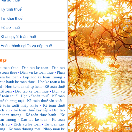
>
Mã số thuế
>
Kỳ tính thuế
>
Tờ khai thuế
>
Hồ sơ thuế
>
Khai quyết toán thuế
>
Hoàn thành nghĩa vụ nộp thuế
ags
e toan thue
-
Dao tao ke toan
-
Dao tao
e toan thue
-
Dich vu ke toan thue
-
Phan
em ke toan
-
Lop hoc ke toan truong
-
huc hanh ke toan thue
-
Hoc ke toan o ha
oi
-
Hoc ke toan tai tp hcm
-
Kế toán thuế
Kế toán
-
Dao tao ke toan thue
-
Dịch vụ
ế toán thuế
-
Học kế toán thuế
-
Kế toán
huế thương mại
-
Kế toán thuế sản xuất
-
ế toán xuất nhập khẩu
-
Kế toán thuế
ịch vụ
-
Kế toán thuế xây lắp
-
Dao tao
e toan truong
-
Kế toán thực hành
-
Ke
oan truong
-
Dao tao ke toan
-
Ke toan
ich vu
-
Dich vu ke toan
-
Ke toan xay
ung
-
Ke toan thuong mai
-
Nhap mon ke