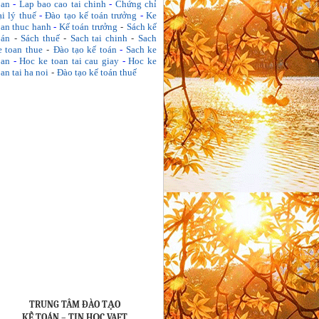
oan
-
Lap bao cao tai chinh
-
Chứng chỉ
ại lý thuế
-
Đào tạo kế toán trưởng
-
Ke
oan thuc hanh
-
Kế toán trưởng
-
Sách kế
oán
-
Sách thuế
-
Sach tai chinh
-
Sach
e toan thue
-
Đào tạo kế toán
-
Sach ke
oan
-
Hoc ke toan tai cau giay
-
Hoc ke
oan tai ha noi
-
Đào tạo kế toán thuế
TRUNG TÂM ĐÀO TẠO
KẾ TOÁN – TIN HỌC VAFT