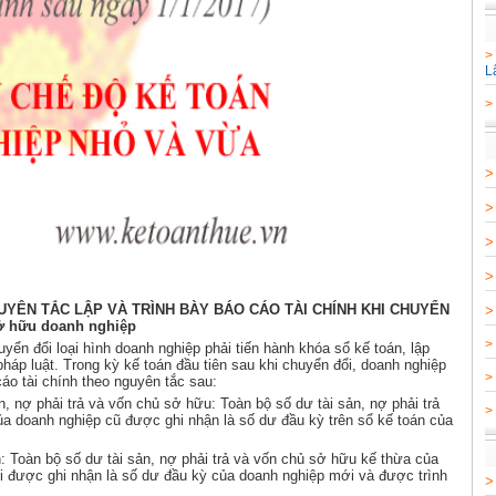
L
>
NGUYÊN TẮC LẬP VÀ TRÌNH BÀY BÁO CÁO TÀI CHÍNH KHI CHUYỂN
ở hữu doanh nghiệp
>
yển đổi loại hình doanh nghiệp phải tiến hành khóa sổ kế toán, lập
pháp luật. Trong kỳ kế toán đầu tiên sau khi chuyển đổi, doanh nghiệp
>
cáo tài chính theo nguyên tắc sau:
n, nợ phải trả và vốn chủ sở hữu: Toàn bộ số dư tài sản, nợ phải trả
>
ủa doanh nghiệp cũ được ghi nhận là số dư đầu kỳ trên sổ kế toán của
nh: Toàn bộ số dư tài sản, nợ phải trả và vốn chủ sở hữu kế thừa của
i được ghi nhận là số dư đầu kỳ của doanh nghiệp mới và được trình