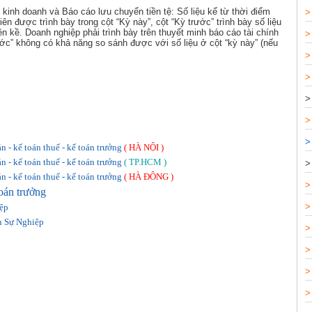
 kinh doanh và Báo cáo lưu chuyển tiền tệ: Số liệu kể từ thời điểm
ên được trình bày trong cột “Kỳ này”, cột “Kỳ trước” trình bày số liệu
ền kề. Doanh nghiệp phải trình bày trên thuyết minh báo cáo tài chính
rước” không có khả năng so sánh được với số liệu ở cột “kỳ này” (nếu
 - kế toán thuế - kế toán trưởng
( HÀ NỘI )
 - kế toán thuế - kế toán trưởng
( TP.HCM )
 - kế toán thuế - kế toán trưởng
( HÀ ĐÔNG )
oán trưởng
ệp
h Sự Nghiệp