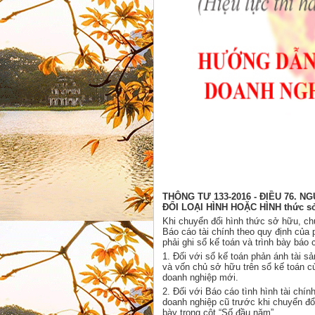
THÔNG TƯ 133-2016 - ĐIỀU 76. 
ĐỔI LOẠI HÌNH HOẶC HÌNH thức s
Khi chuyển đổi hình thức sở hữu, chu
Báo cáo tài chính theo quy định của 
phải ghi sổ kế toán và trình bày báo 
1. Đối với sổ kế toán phản ánh tài sả
và vốn chủ sở hữu trên sổ kế toán c
doanh nghiệp mới.
2. Đối với Báo cáo tình hình tài chí
doanh nghiệp cũ trước khi chuyển đổ
bày trong cột “Số đầu năm”.