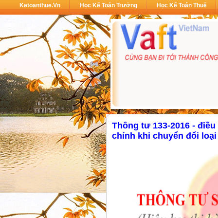
Ketoanthue.vn
Học Kế Toán Trưởng
Học Kế Toán Thuế
Thông tư 133-2016 - điều 
chính khi chuyển đổi loạ