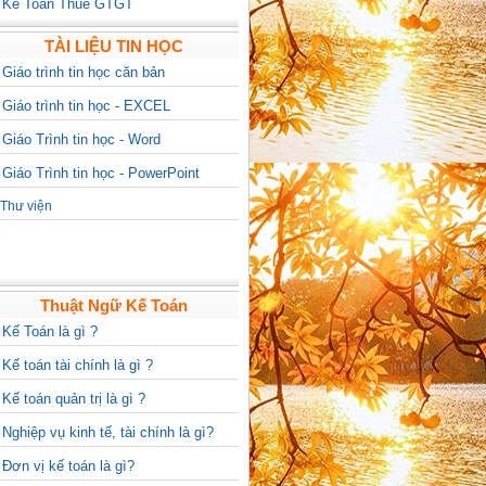
>
Kế Toán Thuế GTGT
TÀI LIỆU TIN HỌC
>
Giáo trình tin học căn bản
>
Giáo trình tin học - EXCEL
>
Giáo Trình tin học - Word
>
Giáo Trình tin học - PowerPoint
Thư viện
Thuật Ngữ Kế Toán
>
Kế Toán là gì ?
>
Kế toán tài chính là gì ?
>
Kế toán quản trị là gì ?
>
Nghiệp vụ kinh tế, tài chính là gì?
>
Đơn vị kế toán là gì?