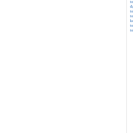
t
đ
t
t
k
t
t