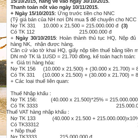
15/10/2015, hàng về vào ngày 30/10/2015.
Thanh toán nốt vào ngày 10/11/2015.
+ Ngày 15/10/2015:
Ứng trước tiền cho NNC
(Tỷ giá bán của NH nơi DN mua $ để chuyển cho NCC 
Nợ TK 331 10.000 x 21.500 = 215.000.000 đ
(3)
Có TK 112 215.000.000 đ
+
Ngày 30/10/2015
: Hoàn thành thủ tục HQ, Nộp đủ
hàng NK, nhận được hàng.
Căn cứ vào tờ khai HQ, giấy nộp tiền thuế bằng tiền 
DN mở TK là 1USD = 21.700 đồng, kế toán hạch toán:
+ Giá trị hàng hóa:
Nợ TK 156 (10.000 x 21.500) + (30.000 x 21.700) = 
Có TK 331 (10.000 x 21.500) + (30.000 x 21.700) = 8
+ Các loại thuế liên quan:
Thuế Nhập khẩu :
Nợ TK 156: (40.000 x 21.500)*25% = 215.000.000
Có TK 3333 215.000.000
Thuế VAT hàng nhập khấu :
·
Nợ TK 133 (40.000 x 21.500 + 215.000.000)x10% 
Có TK33312 107.500.
+ Nộp thuế
Nợ TK3333 215.000.000 đ