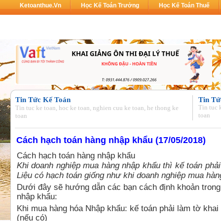
Ketoanthue.vn
Học Kế Toán Trưởng
Học Kế Toán Thuế
Tin Tức Kế Toán
Tin Tứ
Tin tuc 
Tin tuc ke toan, hoc ke toan, nghien cuu ke toan, he thong ke
toan
toan
Cách hạch toán hàng nhập khẩu (17/05/2018)
Cách hạch toán hàng nhập khẩu
Khi doanh nghiệp mua hàng nhập khẩu thì kế toán phải
Liệu có hạch toán giống như khi doanh nghiệp mua hà
Dưới đây sẽ hướng dẫn các bạn cách định khoản tron
nhập khẩu:
Khi mua hàng hóa Nhập khẩu: kế toán phải làm tờ kha
(nếu có)