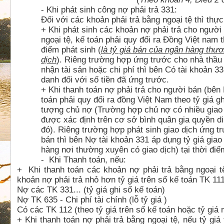
- Khi phát sinh công nợ phải trả 331:
Đối với các khoản phải trả bằng ngoại tệ thì thực
+ Khi phát sinh các khoản nợ phải trả cho người
ngoại tệ, kế toán phải quy đổi ra Đồng Việt nam
t
điểm phát sinh
(
là tỷ giá bán của ngân hàng thư
dịch
).
Riêng trường hợp ứng trước
cho nhà thầu 
nhận tài sản hoặc chi phí thì bên Có tài khoản 33
danh đối với số tiền đã ứng trước.
+ Khi thanh toán nợ phải trả cho người bán (bên
toán phải quy đổi ra đồng Việt Nam
theo tỷ giá g
tượng chủ nợ
(Trường hợp chủ nợ có nhiều giao d
được xác định trên cơ sở bình quân gia quyền di
đó).
Riêng trường hợp phát sinh giao dịch ứng t
bán thì bên Nợ tài khoản 331 áp dụng tỷ giá giao 
hàng nơi thường xuyên có giao dịch) tại thời đi
-
Khi Thanh toán, nếu:
+ Khi thanh toán các khoản nợ phải trả bằng ngoại tệ
khoản nợ phải trả nhỏ hơn tỷ giá trên sổ kế toán TK 111
Nợ các TK 331... (tỷ giá ghi sổ kế toán)
Nợ TK 635 - Chi phí tài chính (lỗ tỷ giá )
Có các TK 112 (theo tỷ giá trên sổ kế toán hoặc tỷ giá
+ Khi thanh toán nợ phải trả bằng ngoại tệ, nếu tỷ giá