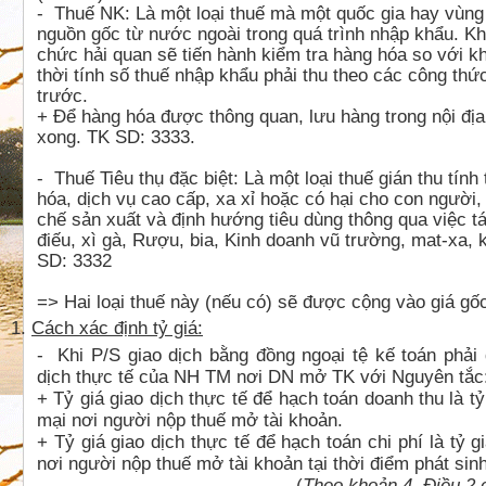
-
Thuế NK
: Là một loại thuế mà một quốc gia hay vùng
nguồn gốc từ nước ngoài trong quá trình nhập khẩu. Kh
chức hải quan sẽ tiến hành kiểm tra hàng hóa so với kh
thời tính số thuế nhập khẩu phải thu theo các công thứ
trước.
+ Để hàng hóa được thông quan, lưu hàng trong nội đị
xong.
TK SD: 3333.
-
Thuế Tiêu thụ đặc biệt
: Là một loại thuế gián thu tín
hóa, dịch vụ cao cấp, xa xỉ hoặc có hại cho con người
chế sản xuất và định hướng tiêu dùng thông qua việc tá
điếu, xì gà, Rượu, bia, Kinh doanh vũ trường, mat-xa, 
SD: 3332
=>
Hai loại thuế này (nếu có) sẽ được cộng vào giá g
1.
Cách xác định tỷ giá:
-
Khi P/S giao dịch bằng đồng ngoại tệ kế toán phải 
dịch thực tế của NH TM nơi DN mở TK với Nguyên tắc
+ Tỷ giá giao dịch thực tế để hạch toán doanh thu là
mại nơi người nộp thuế mở tài khoản.
+ Tỷ giá giao dịch thực tế để hạch toán chi phí là tỷ
nơi người nộp thuế mở tài khoản tại thời điểm phát sinh
(
Theo khoản 4, Điều 2