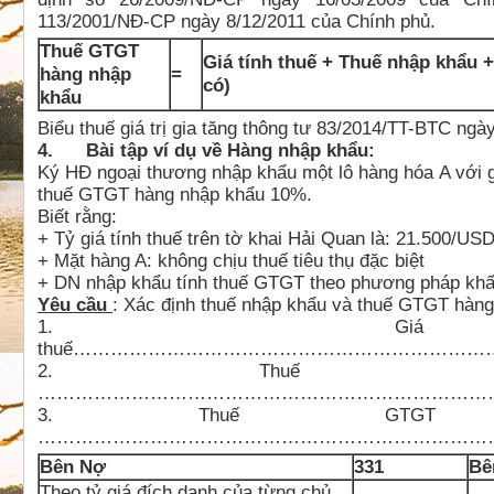
113/2001/NĐ-CP ngày 8/12/2011 của Chính phủ.
Thuế GTGT
Giá tính thuế + Thuế nhập khẩu
hàng nhập
=
có)
khẩu
Biểu thuế giá trị gia tăng thông tư 83/2014/TT-BTC ngà
4. Bài tập ví dụ về Hàng nhập khẩu:
Ký HĐ ngoại thương nhập khẩu một lô hàng hóa A với 
thuế GTGT hàng nhập khẩu 10%.
Biết rằng:
+ Tỷ giá tính thuế trên tờ khai Hải Quan là: 21.500/US
+ Mặt hàng A: không chịu thuế tiêu thụ đặc biệt
+ DN nhập khẩu tính thuế GTGT theo phương pháp khấ
Yêu cầu
: Xác định thuế nhập khẩu và thuế GTGT hàng
1. Giá
thuế…………………………………………………………
2. Thuế nh
………………………………………………………………
3. Thuế GTGT
………………………………………………………………
Bên Nợ
331
Bê
Theo tỷ giá đích danh của từng chủ