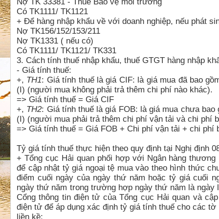
Nợ TK 33381 - Thuế Bảo vệ môi trường
Có TK1111/ TK1121
+ Để hàng nhập khẩu về với doanh nghiệp, nếu phát sin
Nợ TK156/152/153/211
Nợ TK1331 ( nếu có)
Có TK1111/ TK1121/ TK331
3. Cách tính thuế nhập khẩu, thuế GTGT hàng nhập kh
-
Giá tính thuế:
+,
TH1
:
Giá tính thuế là giá CIF
: là giá mua đã bao gồm
(I) (người mua không phải trả thêm chi phí nào khác).
=> Giá tính thuế = Giá CIF
+,
TH2
:
Giá tính thuế là giá FOB
: là giá mua chưa bao 
(I) (người mua phải trả thêm chi phí vận tải và chi phí 
=> Giá tính thuế = Giá FOB + Chi phí vận tải + chi phí 
Tỷ giá tính thuế thực hiện theo quy định tại Nghị định 
+ Tổng cục Hải quan phối hợp với Ngân hàng thương
để cập nhật tỷ giá ngoại tệ mua vào theo hình thức ch
điểm cuối ngày của ngày thứ năm hoặc tỷ giá cuối ng
ngày thứ năm trong trường hợp ngày thứ năm là ngày lễ
Cổng thông tin điện tử của Tổng cục Hải quan và cập
điện tử để áp dụng xác định tỷ giá tính thuế cho các tờ
liền kề;