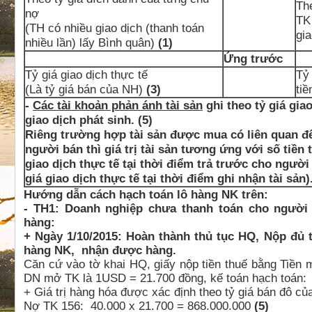
Th
nợ
TK
(TH có nhiều giao dịch (thanh toán
gia
nhiều lần) lấy Bình quân)
(1)
Ứng trước
Tỷ giá giao dịch thực tế
Tỷ 
(Là tỷ giá bán của NH)
(3)
ti
-
Các tài khoản phản ánh tài sản
ghi theo tỷ giá giao
giao dịch phát sinh. (5)
Riêng trường hợp tài sản được mua có liên quan đế
người bán thì giá trị tài sản tương ứng với số tiền
giao dịch thực tế tại thời điểm trả trước cho ngườ
giá giao dịch thực tế tại thời điểm ghi nhận tài sản).
Hướng dẫn cách hạch toán lô hàng NK trên:
- TH1: Doanh nghiệp chưa thanh toán cho người
hàng:
+ Ngày 1/10/2015: Hoàn thành thủ tục HQ, Nộp đủ 
hàng NK, nhận được hàng.
Căn cứ vào tờ khai HQ, giấy nộp tiền thuế bằng Tiền 
DN mở TK là 1USD = 21.700 đồng, kế toán hạch toán:
+ Giá trị hàng hóa được xác định theo tỷ giá bán đô c
Nợ TK 156: 40.000 x 21.700 = 868.000.000
(5)