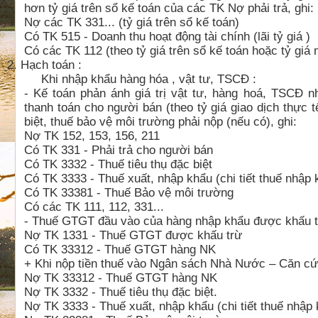
hơn tỷ giá trên sổ kế toán của các TK Nợ phải trả, ghi:
Nợ các TK 331... (tỷ giá trên sổ kế toán)
Có TK 515 - Doanh thu hoạt động tài chính (lãi tỷ giá )
Có các TK 112 (theo tỷ giá trên sổ kế toán hoặc tỷ giá
2.
Hạch toán :
Khi nhập khẩu hàng hóa , vật tư, TSCĐ :
- Kế toán phản ánh giá trị vật tư, hàng hoá, TSCĐ n
thanh toán cho người bán (theo tỷ giá giao dịch thực t
biệt, thuế bảo vệ môi trường phải nộp (nếu có), ghi:
Nợ TK 152, 153, 156, 211
Có TK 331 - Phải trả cho người bán
Có TK 3332 - Thuế tiêu thụ đặc biệt
Có TK 3333 - Thuế xuất, nhập khẩu (chi tiết thuế nhập 
Có TK 33381 - Thuế Bảo vệ môi trường
Có các TK 111, 112, 331...
- Thuế GTGT đầu vào của hàng nhập khẩu được khấu tr
Nợ TK 1331 - Thuế GTGT được khấu trừ
Có TK 33312 - Thuế GTGT hàng NK
+ Khi nộp tiền thuế vào Ngân sách Nhà Nước – Căn c
Nợ TK 33312 - Thuế GTGT hàng NK
Nợ TK 3332 - Thuế tiêu thụ đặc biệt.
Nợ TK 3333 - Thuế xuất, nhập khẩu (chi tiết thuế nhập