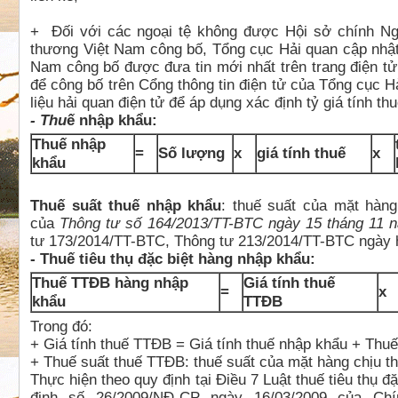
+ Đối với các ngoại tệ không được Hội sở chính N
thương Việt Nam công bố, Tổng cục Hải quan cập nhật
Nam công bố được đưa tin mới nhất trên trang điện 
để công bố trên Cổng thông tin điện tử của Tổng cục 
liệu hải quan điện tử để áp dụng xác định tỷ giá tính t
- Thu
ế nhập khẩu:
Thuế nhập
=
Số lượng
x
giá tính thuế
x
khẩu
Thuế suất thuế nhập khẩu
: thuế suất của mặt hàng
của
Thông tư số 164/2013/TT-BTC ngày 15 tháng 11 
tư 173/2014/TT-BTC, Thông tư 213/2014/TT-BTC ngày h
- Thuế tiêu thụ đặc biệt hàng nhập khẩu:
Thuế TTĐB hàng nhập
Giá tính thuế
=
x
khẩu
TTĐB
Trong đó:
+ Giá tính thuế TTĐB = Giá tính thuế nhập khẩu + Thu
+ Thuế suất thuế TTĐB: thuế suất của mặt hàng chịu thu
Thực hiện theo quy định tại Điều 7 Luật thuế tiêu thụ 
định số 26/2009/NĐ-CP ngày 16/03/2009 của Ch