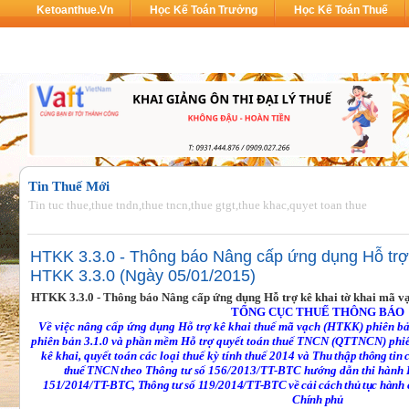
Ketoanthue.vn
Học Kế Toán Trưởng
Học Kế Toán Thuế
Tin Thuế Mới
Tin tuc thue,thue tndn,thue tncn,thue gtgt,thue khac,quyet toan thue
HTKK 3.3.0 - Thông báo Nâng cấp ứng dụng Hỗ trợ 
HTKK 3.3.0 (Ngày 05/01/2015)
HTKK 3.3.0 - Thông báo Nâng cấp ứng dụng Hỗ trợ kê khai tờ khai mã 
TỔNG CỤC THUẾ THÔNG BÁO
Về việc nâng cấp ứng dụng Hỗ trợ kê khai thuế mã vạch (HTKK) phiên b
phiên bản 3.1.0 và
phần mềm Hỗ trợ quyết toán thuế TNCN (QTTNCN) phiê
kê khai, quyết toán các loại thuế kỳ tính thuế 2014 và T
hu thập thông tin
thuế TNCN
theo Thông tư số 1
56/2013/TT-BTC hướng dẫn thi hành L
151/2014/TT-BTC, Thông tư số 119/2014/TT-BTC về cải cách thủ tục hành c
Chính phủ