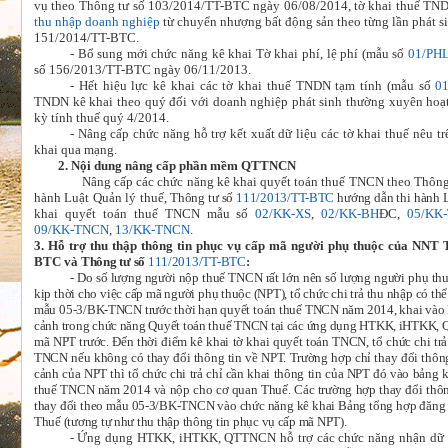
vụ theo Thông tư số 103/2014/TT-BTC ngày 06/08/2014, tờ khai thuế TN
thu nhập doanh nghiệp
từ chuyển nhượng bất động sản theo từng lần phát s
151/2014/TT-BTC.
-
Bổ sung mới chức năng kê khai Tờ khai phí, lệ phí (mẫu số
01/PH
số 156/2013/TT-BTC ngày 06/11/2013.
-
Hết hiệu lực kê khai các tờ khai thuế TNDN tạm tính (mẫu số
0
TNDN kê khai theo quý đối với doanh nghiệp phát sinh thường xuyên hoạ
kỳ tính thuế quý 4/2014.
-
Nâng cấp chức năng hỗ trợ kết xuất dữ liệu các tờ khai thuế nêu tr
khai qua mạng.
2. Nội dung nâng cấp phần mềm QTTNCN
Nâng cấp các chức năng kê khai quyết toán thuế TNCN theo Thôn
hành Luật Quản lý thuế,
Thông tư số
111/2013/TT-BTC
hướng dẫn thi hành 
khai quyết toán thuế TNCN mẫu số
02/KK-XS
,
02/KK-BH
ĐC,
05/KK
09/KK-TNCN
,
13/KK-TNCN
.
3. Hỗ trợ thu thập thông tin phục vụ cấp mã người phụ thuộc của NNT
BTC và
Thông tư số
111/2013/TT-BTC
:
-
Do số lượng người nộp thuế TNCN rất lớn nên số lượng người phụ thuộ
kịp thời cho việc cấp mã người phụ thuộc (NPT), tổ chức chi trả thu nhập có th
mẫu 05-3/BK-TNCN trước thời hạn quyết toán thuế TNCN năm 2014, khai vào 
cảnh trong chức năng Quyết toán thuế TNCN tại các ứng dụng HTKK, iHTKK,
mã NPT trước. Đến thời điểm kê khai tờ khai quyết toán TNCN, tổ chức chi tr
TNCN nếu không có thay đổi thông tin về NPT. Trường hợp chỉ thay đổi thông 
cảnh của NPT thì tổ chức chi trả chỉ cần khai thông tin của NPT đó vào bảng
thuế TNCN năm 2014 và nộp cho cơ quan Thuế. Các trường hợp thay đổi thông t
thay đổi theo mẫu 05-3/BK-TNCN vào chức năng kê khai Bảng tổng hợp đăng k
Thuế (tương tự như thu thập thông tin phục vụ cấp mã NPT).
-
Ứng dụng HTKK, iHTKK, QTTNCN hỗ trợ các chức năng nhận dữ liệu