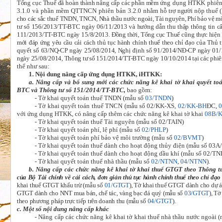
Tổng cục Thuế đã hoàn thành nâng cấp các phần mềm
ứng dụng HTKK phiên 
3.1.0 và phần mềm QTTNCN phiên bản 3.2.0 nhằm
hỗ trợ người nộp thuế 
cho các sắc thuế
TNDN, TNCN, Nhà thầu nước ngoài, Tài nguyên, Phí bảo vệ mô
tư số 156/2013/TT-BTC ngày 06/11/2013 và hướng dẫn thu thập thông tin c
111/2013/TT-BTC ngày 15/8/2013. Đồng thời, Tổng cục Thuế cũng thực hiện tr
mới đáp ứng yêu cầu cải cách thủ tục hành chính thuế theo chỉ đạo của Thủ
quyết số 63/NQ-CP ngày 25/08/2014, Nghị định số 91/2014/NĐ-CP ngày 01
ngày 25/08/2014, Thông tư số 151/2014/TT-BTC ngày 10/10/2014 tại các phiê
thể như sau:
1. Nội dung nâng cấp ứng dụng HTKK, iHTKK:
a. Nâng cấp và bổ sung mới các chức năng kê khai tờ khai quyết to
BTC và Thông tư số 151/2014/TT-BTC,
bao gồm:
-
Tờ khai quyết toán thuế TNDN (mẫu số
03/TNDN
)
-
Tờ khai quyết toán thuế TNCN (mẫu số 02/KK-XS,
02/KK-BH
ĐC,
với ứng dụng HTKK, có nâng cấp thêm các chức năng kê khai tờ khai
08B/
-
Tờ khai quyết toán thuế Tài nguyên (mẫu số 02/TAIN)
-
Tờ khai quyết toán phí, lệ phí (mẫu số
02/PHLP
)
-
Tờ khai quyết toán phí bảo vệ môi trường (mẫu số
02/BVMT
)
-
Tờ khai quyết toán thuế dành cho hoạt động thủy điện (mẫu số 03
-
Tờ khai quyết toán thuế dành cho hoạt động dầu khí (mẫu số 02/
-
Tờ khai quyết toán thuế nhà thầu (mẫu số
02/NTNN
,
04/NTNN
).
b. Nâng cấp các chức năng kê khai tờ khai thuế GTGT theo Thông 
của Bộ Tài chính về cải cách, đơn giản thủ tục hành chính thuế theo chỉ đ
khai thuế GTGT khấu trừ (mẫu số
01/GTGT
), Tờ khai thuế GTGT dành cho dự 
GTGT dành cho NNT mua bán, chế tác, vàng bạc đá quý (mẫu số
03/GTGT
), T
theo phương pháp trực tiếp trên doanh thu (mẫu số
04/GTGT
).
c. Một số nội dung nâng cấp khác
-
Nâng cấp các chức năng kê khai tờ khai thuế nhà thầu nước ngoài 