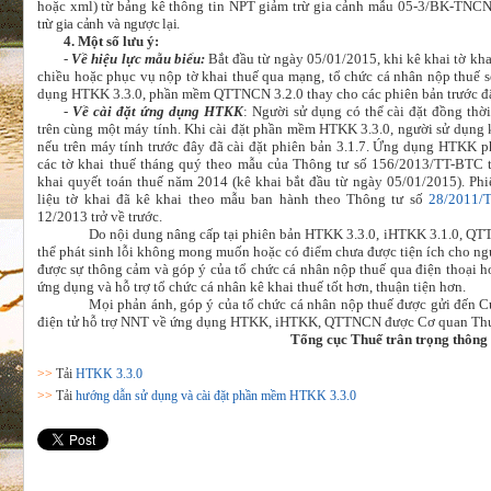
hoặc xml) từ bảng kê thông tin NPT giảm trừ gia cảnh mẫu 05-3/BK-TNC
trừ gia cảnh và ngược lại.
4. Một số lưu ý:
-
Về hiệu lực mẫu biểu:
Bắt đầu từ ngày 05/01/2015, khi kê khai tờ kh
chiều hoặc phục vụ nộp tờ khai thuế qua mạng, tổ chức cá nhân nộp thuế s
dụng HTKK 3.3.0, phần mềm QTTNCN 3.2.0 thay cho các phiên bản trước đ
-
Về cài đặt ứng dụng HTKK
: Người sử dụng có thể cài đặt đồng th
trên cùng một máy tính. Khi cài đặt phần mềm HTKK 3.3.0, người sử dụn
nếu trên máy tính trước đây đã cài đặt phiên bản 3.1.7. Ứng dụng HTKK ph
các tờ khai thuế tháng quý theo mẫu của Thông tư số 156/2013/TT-BTC t
khai quyết toán thuế năm 2014 (kê khai bắt đầu từ ngày 05/01/2015). Ph
liệu tờ khai đã kê khai theo mẫu ban hành theo Thông tư số
28/2011/
12/2013 trở về trước.
Do nội dung nâng cấp tại phiên bản HTKK 3.3.0, iHTKK 3.1.0, QTT
thể phát sinh lỗi không mong muốn hoặc có điểm chưa được tiện ích cho n
được sự thông cảm và góp ý của tổ chức cá nhân nộp thuế qua điện thoại 
ứng dụng và hỗ trợ tổ chức cá nhân kê khai thuế tốt hơn, thuận tiện hơn.
Mọi phản ánh, góp ý của tổ chức cá nhân nộp thuế được gửi đến Cụ
điện tử hỗ trợ NNT về ứng dụng HTKK, iHTKK, QTTNCN được Cơ quan Thu
Tổng cục Thuế trân trọng thông 
>>
Tải
HTKK 3.3.0
>>
Tải
hướng dẫn sử dụng và cài đặt phần mềm HTKK 3.3.0